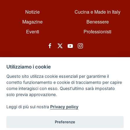
Notizie
Cucina e Made in Italy
Magazine
Benessere
Eventi
Professionisti
Utilizziamo i cookie
Questo sito utilizza cookie essenziali per garantirne il
corretto funzionamento e cookie di tracciamento per capire
© All rights reserved. Powered by Zarix Solution LTD, Forest House
come interagisci con esso. Quest'ultimo sarà impostato
Business Centre, 8 Gainsborough Road, London, England, E11 1HT.
solo previa approvazione.
Privacy Policy
|
Sitemap
Leggi di più sul nostra
Privacy policy
Preferenze
Back to Top