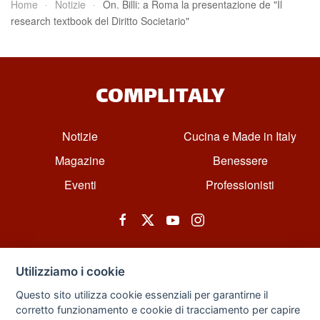
Home
Notizie
On. Billi: a Roma la presentazione de "Il
research textbook del Diritto Societario"
COMPLITALY
Notizie
Cucina e Made in Italy
Magazine
Benessere
Eventi
Professionisti
Utilizziamo i cookie
Questo sito utilizza cookie essenziali per garantirne il
corretto funzionamento e cookie di tracciamento per capire
© All rights reserved. Powered by Zarix Solution LTD, Forest House