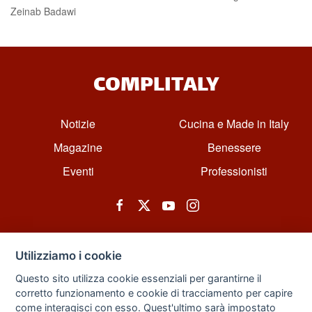
Zeinab Badawi
COMPLITALY
Notizie
Cucina e Made in Italy
Magazine
Benessere
Eventi
Professionisti
Utilizziamo i cookie
Questo sito utilizza cookie essenziali per garantirne il
corretto funzionamento e cookie di tracciamento per capire
© All rights reserved. Powered by Zarix Solution LTD, Forest House
come interagisci con esso. Quest'ultimo sarà impostato