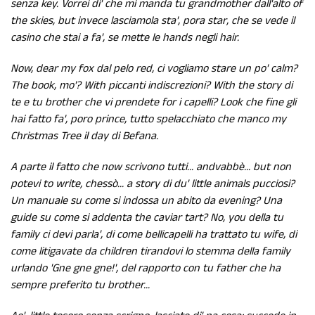
senza key. Vorrei di' che mi manda tu grandmother dall'alto of
the skies, but invece lasciamola sta', pora star, che se vede il
casino che stai a fa', se mette le hands negli hair.
Now, dear my fox dal pelo red, ci vogliamo stare un po' calm?
The book, mo'? With piccanti indiscrezioni? With the story di
te e tu brother che vi prendete for i capelli? Look che fine gli
hai fatto fa', poro prince, tutto spelacchiato che manco my
Christmas Tree il day di Befana.
A parte il fatto che now scrivono tutti... andvabbè... but non
potevi to write, chessò... a story di du' little animals pucciosi?
Un manuale su come si indossa un abito da evening? Una
guide su come si addenta the caviar tart? No, you della tu
family ci devi parla', di come bellicapelli ha trattato tu wife, di
come litigavate da children tirandovi lo stemma della family
urlando 'Gne gne gne!', del rapporto con tu father che ha
sempre preferito tu brother...