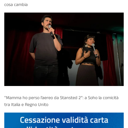
cosa cambia
"Mamma ho perso l’aereo da Stansted 2”: a Soho la comicità
tra Italia e Regno Unito