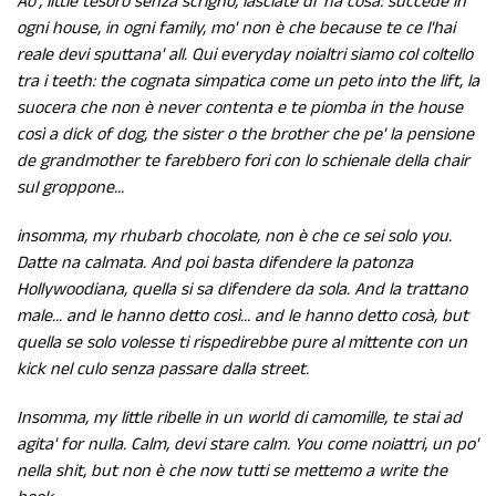
Ao', little tesoro senza scrigno, lasciate di' na cosa: succede in
ogni house, in ogni family, mo' non è che because te ce l'hai
reale devi sputtana' all. Qui everyday noialtri siamo col coltello
tra i teeth: the cognata simpatica come un peto into the lift, la
suocera che non è never contenta e te piomba in the house
così a dick of dog, the sister o the brother che pe' la pensione
de grandmother te farebbero fori con lo schienale della chair
sul groppone...
insomma, my rhubarb chocolate, non è che ce sei solo you.
Datte na calmata. And poi basta difendere la patonza
Hollywoodiana, quella si sa difendere da sola. And la trattano
male... and le hanno detto così... and le hanno detto cosà, but
quella se solo volesse ti rispedirebbe pure al mittente con un
kick nel culo senza passare dalla street.
Insomma, my little ribelle in un world di camomille, te stai ad
agita' for nulla. Calm, devi stare calm. You come noiattri, un po'
nella shit, but non è che now tutti se mettemo a write the