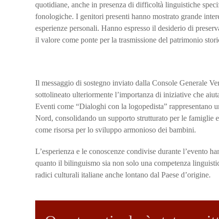
quotidiane, anche in presenza di difficoltà linguistiche spe
fonologiche. I genitori presenti hanno mostrato grande int
esperienze personali. Hanno espresso il desiderio di preservar
il valore come ponte per la trasmissione del patrimonio storic
Il messaggio di sostegno inviato dalla Console Generale Ve
sottolineato ulteriormente l’importanza di iniziative che aiuta
Eventi come “Dialoghi con la logopedista” rappresentano un 
Nord, consolidando un supporto strutturato per le famiglie 
come risorsa per lo sviluppo armonioso dei bambini.
L’esperienza e le conoscenze condivise durante l’evento han
quanto il bilinguismo sia non solo una competenza linguist
radici culturali italiane anche lontano dal Paese d’origine.