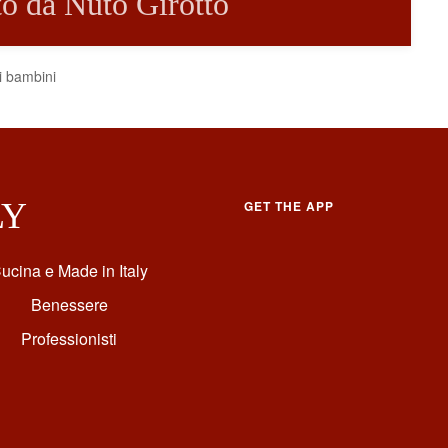
tto da Nuto Girotto
i bambini
LY
GET THE APP
ucina e Made in Italy
Benessere
Professionisti