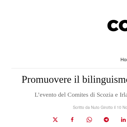
Skip to main content
Ho
Promuovere il bilinguism
L’evento del Comites di Scozia e Irl
Scritto da Nuto Girotto il
10 N