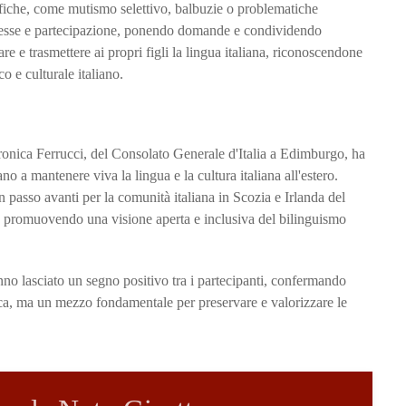
cifiche, come mutismo selettivo, balbuzie o problematiche
eresse e partecipazione, ponendo domande e condividendo
e e trasmettere ai propri figli la lingua italiana, riconoscendone
o e culturale italiano.
ronica Ferrucci, del Consolato Generale d'Italia a Edimburgo, ha
no a mantenere viva la lingua e la cultura italiana all'estero.
passo avanti per la comunità italiana in Scozia e Irlanda del
e promuovendo una visione aperta e inclusiva del bilinguismo
no lasciato un segno positivo tra i partecipanti, confermando
ica, ma un mezzo fondamentale per preservare e valorizzare le