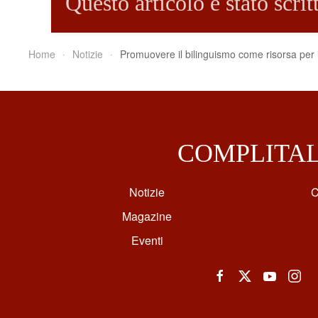
Questo articolo è stato scri
Home
Notizie
Promuovere il bilinguismo come risorsa per 
COMPLITA
Notizie
C
Magazine
Eventi