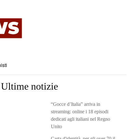
isti
Ultime notizie
“Gocce d’Italia” arriva in
streaming: online i 18 episodi
dedicati agli italiani nel Regno
Unito
Carta d'identità, per gli over 70 il