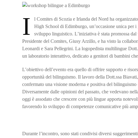
I
l Comites di Scozia e Irlanda del Nord ha organizzat
High School di Edimburgo, un’occasione unica per i ge
sviluppo linguistico. L’iniziativa è stata promossa da
Presidente del Comites, Giusy Arzillo, e ha visto la collabo
Leonardi e Sara Pellegrini. La logopedista multilingue Dott.
un laboratorio interattivo, dedicato a genitori di bambini ch
L’obiettivo dell’evento era quello di offrire supporto e risor
opportunità del bilinguismo. Il lavoro della Dott.ssa Biavati
confermato una visione moderna e positiva del bilinguismo 
Diversamente dalle opinioni del passato, che vedevano nella
oggi è assodato che crescere con più lingue apporta notevoli 
favorendo lo sviluppo di competenze comunicative più amp
Durante l’incontro, sono stati condivisi diversi suggerimenti 