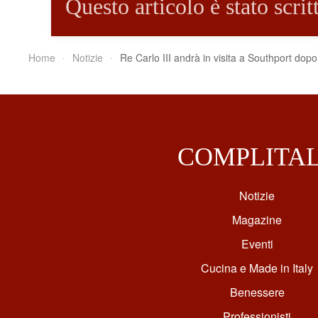
Questo articolo è stato scri
Home
Notizie
Re Carlo III andrà in visita a Southport dopo
COMPLITA
Notizie
Magazine
Eventi
Cucina e Made in Italy
Benessere
Professionisti