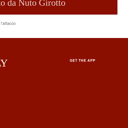
tto da Nuto Girotto
 l'attacco
LY
GET THE APP