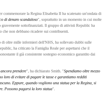
 per commemorare la Regina Elisabetta II ha scatenato un'ondata di
co di denaro scandaloso
", soprattutto in un momento in cui molte
 gravemente sottofinanziati. Il gruppo di attivisti Republic ha
ndo che non debbano ricadere sui contribuenti.
uo di oltre mille infermieri dell'NHS, ha sollevato dubbi sulle
ublic, ha criticato la Famiglia Reale per aspettarsi che il
nonostante il già consistente sostegno economico garantito dai
e ancora prendere
", ha dichiarato Smith. "
Spendiamo oltre mezzo
 loro di evitare di pagare le tasse e garantiamo redditi
ciascuno. Eppure, quando vogliono una statua per la Regina, si
re. Possono pagarsi la loro statua
".