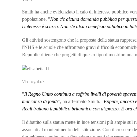
Smith ha anche evidenziato il calo di interesse pubblico ver
popolazione. "
Non c'è alcuna domanda pubblica per questa 
l'interesse è scarso. Non c'è alcun beneficio pubblico in tut
Gli attivisti sostengono che la proposta della statua rappre
l'NHS e le scuole che affrontano gravi difficoltà economich
Republic ritiene che progetti di questo tipo dimostrino una
Via royal.uk
"
Il Regno Unito continua a soffrire livelli di povertà spave
mancanza di fondi
", ha affermato Smith. "
Eppure, ancora e 
Reali trattano il pubblico britannico con disprezzo. È ora
Il dibattito sulla statua mette in luce tensioni più ampie su
associati al mantenimento dell'istituzione. Con il crescere de
dovrebbero continuare a finanziare progetti che servono scop