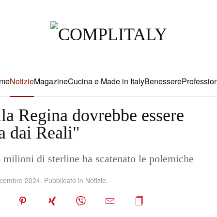
me
Notizie
Magazine
Cucina e Made in Italy
Benessere
Profession
lla Regina dovrebbe essere
a dai Reali"
 milioni di sterline ha scatenato le polemiche
icembre 2024
. Pubblicato in
Notizie
.