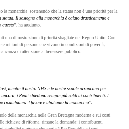
so la monarchia, sostenendo che la statua non è una priorità per la
statua. Il sostegno alla monarchia è calato drasticamente e
to questo
", ha aggiunto.
senti una dimostrazione di priorità sbagliate nel Regno Unito. Con
e e milioni di persone che vivono in condizioni di povertà,
 mancanza di attenzione al benessere pubblico.
ntosi, mentre il nostro NHS e le nostre scuole arrancano per
ancora, i Reali chiedono sempre più soldi ai contribuenti. I
 che ricambiamo il favore e aboliamo la monarchia
".
l ruolo della monarchia nella Gran Bretagna moderna e sui costi
lle richieste di riforma, rimane la domanda: i contribuenti
i simbolici piuttosto che pratici? Per Republic e i suoi