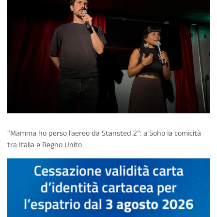
"Mamma ho perso l’aereo da Stansted 2”: a Soho la comicità
tra Italia e Regno Unito