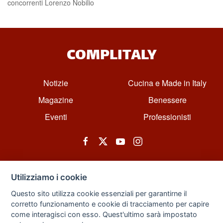
concorrenti Lorenzo Nobilio
COMPLITALY
Notizie
Cucina e Made in Italy
Magazine
Benessere
Eventi
Professionisti
Utilizziamo i cookie
Questo sito utilizza cookie essenziali per garantirne il
corretto funzionamento e cookie di tracciamento per capire
© All rights reserved. Powered by Zarix Solution LTD, Forest House
come interagisci con esso. Quest'ultimo sarà impostato
Business Centre, 8 Gainsborough Road, London, England, E11 1HT.