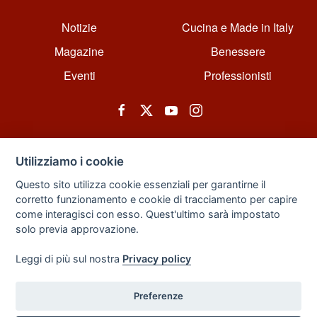
Notizie
Cucina e Made in Italy
Magazine
Benessere
Eventi
Professionisti
Utilizziamo i cookie
Questo sito utilizza cookie essenziali per garantirne il
corretto funzionamento e cookie di tracciamento per capire
© All rights reserved. Powered by Zarix Solution LTD, Forest House
come interagisci con esso. Quest'ultimo sarà impostato
Business Centre, 8 Gainsborough Road, London, England, E11 1HT.
solo previa approvazione.
Privacy Policy
|
Sitemap
Leggi di più sul nostra
Privacy policy
Preferenze
Back to Top