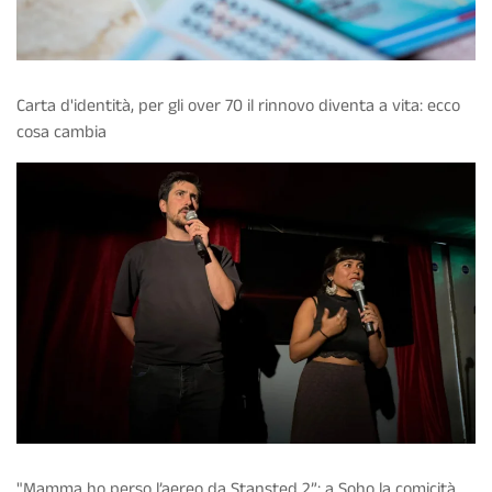
Carta d'identità, per gli over 70 il rinnovo diventa a vita: ecco
cosa cambia
"Mamma ho perso l’aereo da Stansted 2”: a Soho la comicità