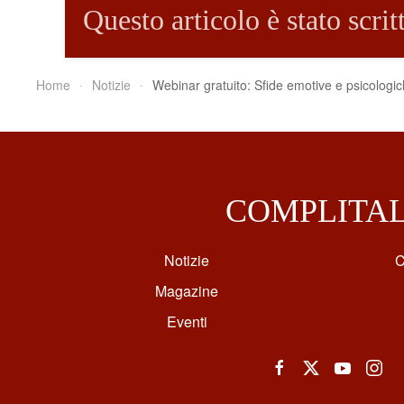
Questo articolo è stato scri
Home
Notizie
Webinar gratuito: Sfide emotive e psicologi
COMPLITA
Notizie
C
Magazine
Eventi