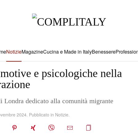
me
Notizie
Magazine
Cucina e Made in Italy
Benessere
Profession
emotive e psicologiche nella
razione
i Londra dedicato alla comunità migrante
ovembre 2024
. Pubblicato in
Notizie
.