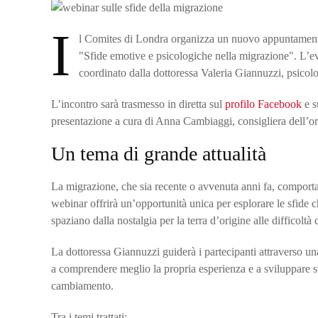
I
l Comites di Londra organizza un nuovo appuntamento 
"Sfide emotive e psicologiche nella migrazione". L’ev
coordinato dalla dottoressa Valeria Giannuzzi, psicolo
L’incontro sarà trasmesso in diretta sul
profilo Facebook
e s
presentazione a cura di Anna Cambiaggi, consigliera dell’o
Un tema di grande attualità
La migrazione, che sia recente o avvenuta anni fa, comporta
webinar offrirà un’opportunità unica per esplorare le sfid
spaziano dalla nostalgia per la terra d’origine alle difficoltà
La dottoressa Giannuzzi guiderà i partecipanti attraverso una
a comprendere meglio la propria esperienza e a sviluppare st
cambiamento.
Tra i temi trattati: