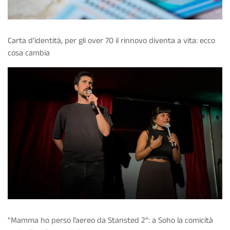
Carta d'identità, per gli over 70 il rinnovo diventa a vita: ecco
cosa cambia
"Mamma ho perso l’aereo da Stansted 2”: a Soho la comicità