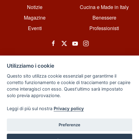
Notizie
Cucina e Made in Italy
Magazine
Benessere
Eventi
Professionisti
Utilizziamo i cookie
Questo sito utilizza cookie essenziali per garantirne il
corretto funzionamento e cookie di tracciamento per capire
© All rights reserved. Powered by Zarix Solution LTD, Forest House
come interagisci con esso. Quest'ultimo sarà impostato
Business Centre, 8 Gainsborough Road, London, England, E11 1HT.
solo previa approvazione.
Privacy Policy
|
Sitemap
Leggi di più sul nostra
Privacy policy
Preferenze
Back to Top