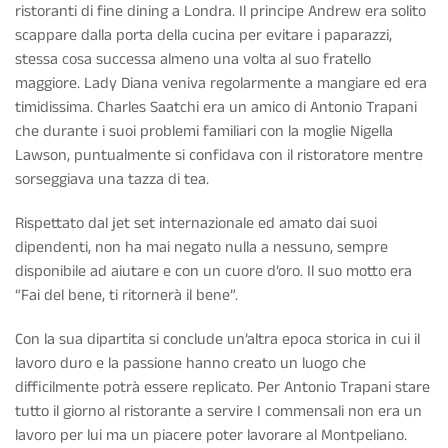
ristoranti di fine dining a Londra. Il principe Andrew era solito
scappare dalla porta della cucina per evitare i paparazzi,
stessa cosa successa almeno una volta al suo fratello
maggiore. Lady Diana veniva regolarmente a mangiare ed era
timidissima. Charles Saatchi era un amico di Antonio Trapani
che durante i suoi problemi familiari con la moglie Nigella
Lawson, puntualmente si confidava con il ristoratore mentre
sorseggiava una tazza di tea.
Rispettato dal jet set internazionale ed amato dai suoi
dipendenti, non ha mai negato nulla a nessuno, sempre
disponibile ad aiutare e con un cuore d’oro. Il suo motto era
“Fai del bene, ti ritornerà il bene”.
Con la sua dipartita si conclude un’altra epoca storica in cui il
lavoro duro e la passione hanno creato un luogo che
difficilmente potrà essere replicato. Per Antonio Trapani stare
tutto il giorno al ristorante a servire I commensali non era un
lavoro per lui ma un piacere poter lavorare al Montpeliano.