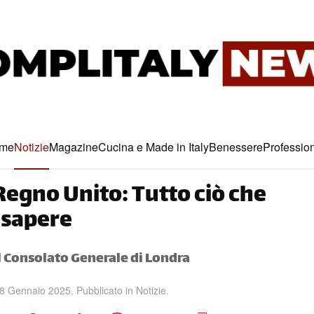
me
Notizie
Magazine
Cucina e Made in Italy
Benessere
Profession
e Regno Unito: Tutto ciò che
 sapere
l Consolato Generale di Londra
8 Gennaio 2025
. Pubblicato in
Notizie
.