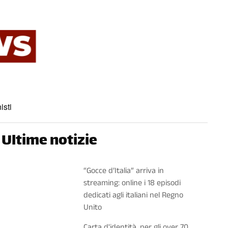
isti
Ultime notizie
“Gocce d’Italia” arriva in
streaming: online i 18 episodi
dedicati agli italiani nel Regno
Unito
Carta d'identità, per gli over 70