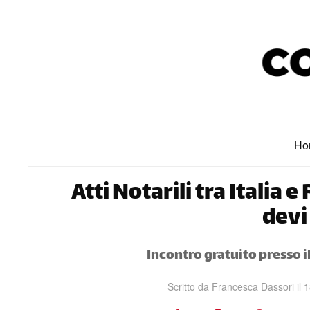
Skip to main content
Ho
Atti Notarili tra Italia 
devi
Incontro gratuito presso i
Scritto da
Francesca Dassori
il
1