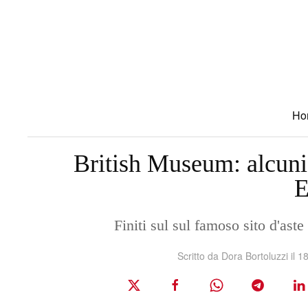
Skip to main content
Ho
British Museum: alcuni d
E
Finiti sul sul famoso sito d'ast
Scritto da
Dora Bortoluzzi
il
18