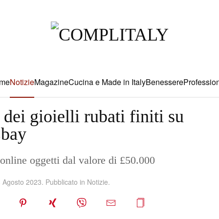
me
Notizie
Magazine
Cucina e Made in Italy
Benessere
Profession
ei gioielli rubati finiti su
bay
e online oggetti dal valore di £50.000
 Agosto 2023
. Pubblicato in
Notizie
.