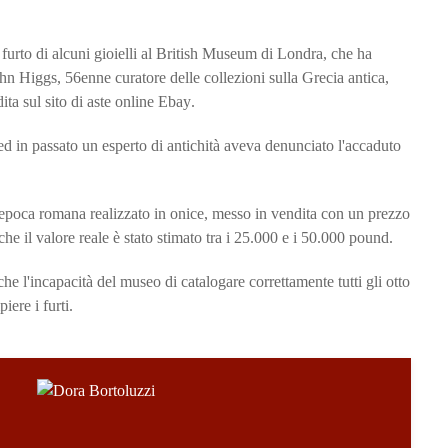
l
furto di alcuni gioielli al British Museum di Londra
, che ha
hn Higgs, 56enne curatore delle collezioni sulla Grecia antica,
ita sul sito di aste online Ebay
.
 ed in passato un esperto di antichità aveva denunciato l'accaduto
 epoca romana
realizzato in onice, messo in vendita con un prezzo
e il valore reale è stato stimato tra i 25.000 e i 50.000 pound.
he l'incapacità del museo di catalogare correttamente tutti gli otto
iere i furti.