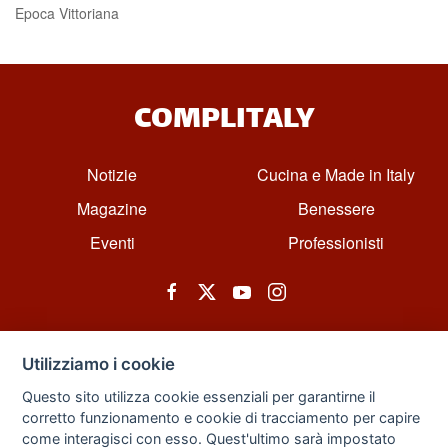
Epoca Vittoriana
COMPLITALY
Notizie
Cucina e Made in Italy
Magazine
Benessere
Eventi
Professionisti
Utilizziamo i cookie
Questo sito utilizza cookie essenziali per garantirne il
corretto funzionamento e cookie di tracciamento per capire
© All rights reserved. Powered by Zarix Solution LTD, Forest House
come interagisci con esso. Quest'ultimo sarà impostato
Business Centre, 8 Gainsborough Road, London, England, E11 1HT.