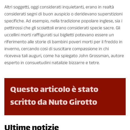
Altri soggetti, oggi considerati inquietanti, erano in realtà
considerati segni di buon auspicio o deridevano superstizioni
specifiche. Ad esempio, nella tradizione popolare inglese, sia i
pettirossi che gli scoiattoli erano considerati specie sacre. Gli
uccellini morti raffigurati sui biglietti potevano essere un
riferimento alle storie di bambini poveri morti per il freddo in
inverno, cercando così di suscitare compassione in chi
riceveva tali auguri, come ha spiegato John Grossman, autore
esperto in consuetudini natalizie bizzarre e tetre.
Questo articolo è stato
scritto da Nuto Girotto
Ultime notizie