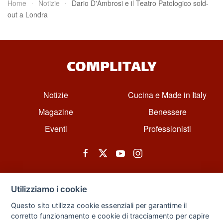
Home
Notizie
Dario D'Ambrosi e il Teatro Patologico sold-
out a Londra
COMPLITALY
Notizie
Cucina e Made in Italy
Magazine
Benessere
Eventi
Professionisti
Utilizziamo i cookie
Questo sito utilizza cookie essenziali per garantirne il
corretto funzionamento e cookie di tracciamento per capire
© All rights reserved. Powered by Zarix Solution LTD, Forest House