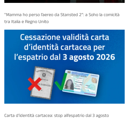
"Mamma ho perso l’aereo da Stansted 2”: a Soho la comicità
tra Italia e Regno Unito
Carta d’identità cartacea: stop all’espatrio dal 3 agosto