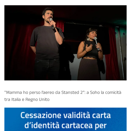
"Mamma ho perso l’aereo da Stansted 2”: a Soho la comicità
tra Italia e Regno Unito