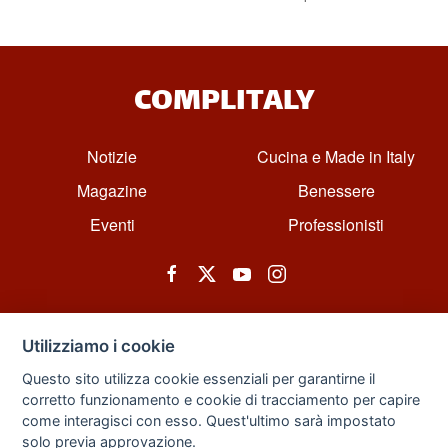
COMPLITALY
Notizie
Cucina e Made in Italy
Magazine
Benessere
Eventi
Professionisti
Utilizziamo i cookie
Questo sito utilizza cookie essenziali per garantirne il
corretto funzionamento e cookie di tracciamento per capire
© All rights reserved. Powered by Zarix Solution LTD, Forest House
come interagisci con esso. Quest'ultimo sarà impostato
Business Centre, 8 Gainsborough Road, London, England, E11 1HT.
solo previa approvazione.