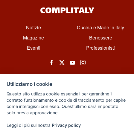
COMPLITALY
Notizie
Cucina e Made in Italy
Magazine
Benessere
Eventi
Professionisti
Utilizziamo i cookie
Questo sito utilizza cookie essenziali per garantirne il
corretto funzionamento e cookie di tracciamento per capire
© All rights reserved. Powered by Zarix Solution LTD, Forest House
come interagisci con esso. Quest'ultimo sarà impostato
Business Centre, 8 Gainsborough Road, London, England, E11 1HT.
solo previa approvazione.
Privacy Policy
|
Sitemap
Leggi di più sul nostra
Privacy policy