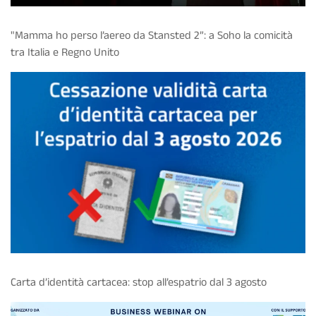
"Mamma ho perso l’aereo da Stansted 2”: a Soho la comicità
tra Italia e Regno Unito
Carta d’identità cartacea: stop all’espatrio dal 3 agosto