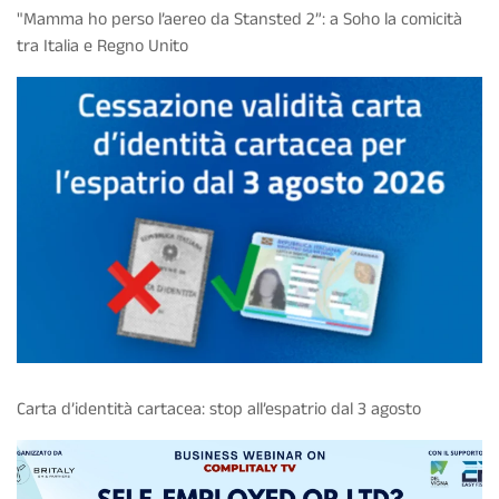
"Mamma ho perso l’aereo da Stansted 2”: a Soho la comicità
tra Italia e Regno Unito
Carta d’identità cartacea: stop all’espatrio dal 3 agosto