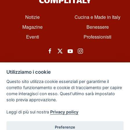
COMPLITALY
Notizie
Cucina e Made in Italy
Magazine
Benessere
Eventi
Professionisti
Utilizziamo i cookie
Questo sito utilizza cookie essenziali per garantirne il
corretto funzionamento e cookie di tracciamento per capire
© All rights reserved. Powered by Zarix Solution LTD, Forest House
come interagisci con esso. Quest'ultimo sarà impostato
Business Centre, 8 Gainsborough Road, London, England, E11 1HT.
solo previa approvazione.
Privacy Policy
|
Sitemap
Leggi di più sul nostra
Privacy policy
Preferenze