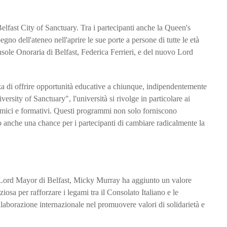
Belfast City of Sanctuary. Tra i partecipanti anche la Queen's
egno dell'ateneo nell'aprire le sue porte a persone di tutte le età
nsole Onoraria di Belfast, Federica Ferrieri, e del nuovo Lord
a di offrire opportunità educative a chiunque, indipendentemente
rsity of Sanctuary", l'università si rivolge in particolare ai
mici e formativi. Questi programmi non solo forniscono
o anche una chance per i partecipanti di cambiare radicalmente la
l Lord Mayor di Belfast, Micky Murray ha aggiunto un valore
iosa per rafforzare i legami tra il Consolato Italiano e le
ollaborazione internazionale nel promuovere valori di solidarietà e