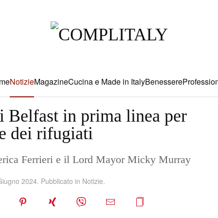
me
Notizie
Magazine
Cucina e Made in Italy
Benessere
Profession
 Belfast in prima linea per
e dei rifugiati
erica Ferrieri e il Lord Mayor Micky Murray
Giugno 2024
. Pubblicato in
Notizie
.