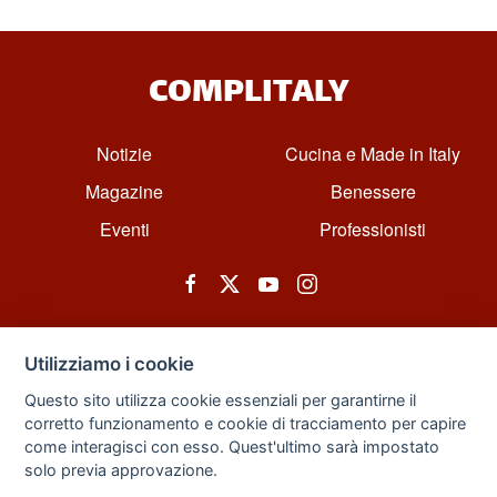
COMPLITALY
Notizie
Cucina e Made in Italy
Magazine
Benessere
Eventi
Professionisti
Utilizziamo i cookie
Questo sito utilizza cookie essenziali per garantirne il
corretto funzionamento e cookie di tracciamento per capire
© All rights reserved. Powered by Zarix Solution LTD, Forest House
come interagisci con esso. Quest'ultimo sarà impostato
Business Centre, 8 Gainsborough Road, London, England, E11 1HT.
solo previa approvazione.