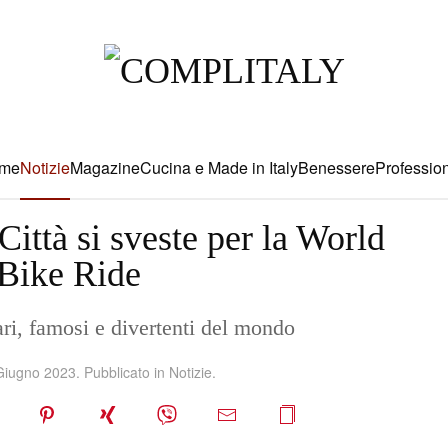
me
Notizie
Magazine
Cucina e Made in Italy
Benessere
Profession
Città si sveste per la World
Bike Ride
ari, famosi e divertenti del mondo
Giugno 2023
. Pubblicato in
Notizie
.