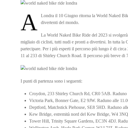
A
Londra il 10 Giugno ritorna la World Naked Bik
divertenti del mondo.
La World Naked Bike Ride del 2023 si svolgerà 
migliaio di ciclisti, tutti nudi e pronti a divertirsi. In tutta l
partecipare. Per i più esperti il percorso più lungo è di circ
11 al 233 di Shirley Church Road. Il percorso più breve di 
I punti di partenza sono i seguenti:
Croydon, 233 Shirley Church Rd, CR0 5AB. Raduno all
Victoria Park, Bonner Gate, E2 9JW. Raduno alle 11.00
Deptford, Matchstick Piehouse, SE8 5HD. Raduno alle 
Kew Bridge, estremità nord del Kew Bridge, W4 3NQ. 
Tower Hill, Trinity Square Gardens, EC3N 4DJ. Raduno
Wellington Arch, Hyde Park Corner, W1J 7JZ. Raduno a