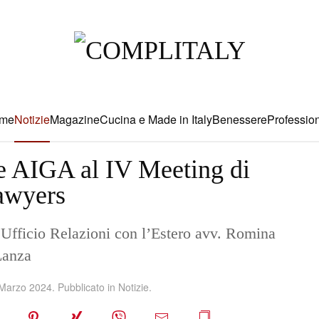
me
Notizie
Magazine
Cucina e Made in Italy
Benessere
Profession
e AIGA al IV Meeting di
lawyers
l’Ufficio Relazioni con l’Estero avv. Romina
Lanza
Marzo 2024
. Pubblicato in
Notizie
.