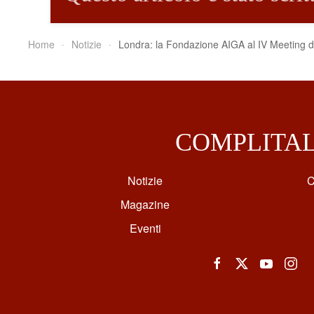
Home
Notizie
Londra: la Fondazione AIGA al IV Meeting di
COMPLITA
Notizie
C
Magazine
Eventi