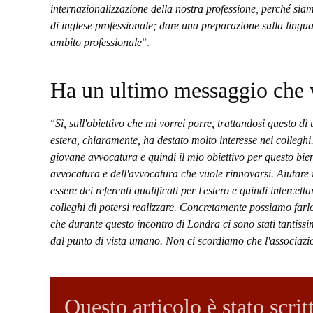
internazionalizzazione della nostra professione, perché sia
di inglese professionale; dare una preparazione sulla lingua
ambito professionale
”.
Ha un ultimo messaggio che 
“
Sì, sull'obiettivo che mi vorrei porre, trattandosi questo 
estera, chiaramente, ha destato molto interesse nei colleghi
giovane avvocatura e quindi il mio obiettivo per questo bien
avvocatura e dell'avvocatura che vuole rinnovarsi. Aiutare i
essere dei referenti qualificati per l'estero e quindi interce
colleghi di potersi realizzare. Concretamente possiamo farlo 
che durante questo incontro di Londra ci sono stati tantissi
dal punto di vista umano. Non ci scordiamo che l'associa
Questo articolo è stato scri