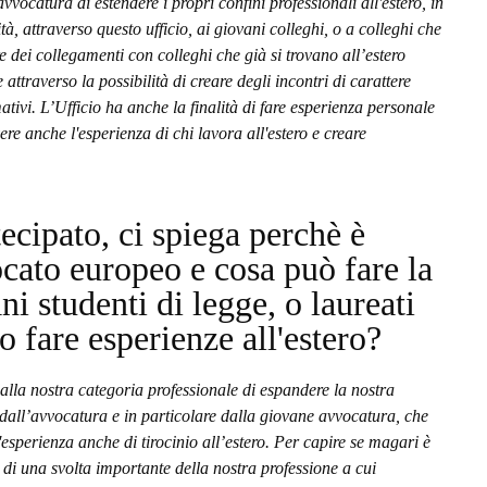
vocatura di estendere i propri confini professionali all'estero, in
tà, attraverso questo ufficio, ai giovani colleghi, o a colleghi che
re dei collegamenti con colleghi che già si trovano all’estero
ttraverso la possibilità di creare degli incontri di carattere
tivi. L’Ufficio ha anche la finalità di fare esperienza personale
ere anche l'esperienza di chi lavora all'estero e creare
tecipato, ci spiega perchè è
ocato europeo e cosa può fare la
 studenti di legge, o laureati
o fare esperienze all'estero?
alla nostra categoria professionale di espandere la nostra
dall’avvocatura e in particolare dalla giovane avvocatura, che
esperienza anche di tirocinio all’estero. Per capire se magari è
a di una svolta importante della nostra professione a cui