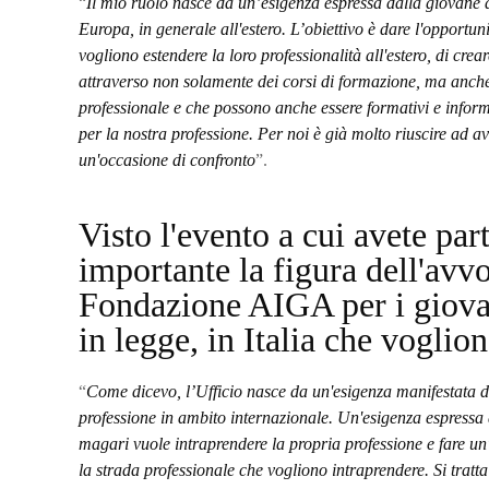
“
Il mio ruolo nasce da un’esigenza espressa dalla giovane av
Europa, in generale all'estero. L’obiettivo è dare l'opportuni
vogliono estendere la loro professionalità all'estero, di crea
attraverso non solamente dei corsi di formazione, ma anche a
professionale e che possono anche essere formativi e informa
per la nostra professione. Per noi è già molto riuscire ad av
un'occasione di confronto
”.
Visto l'evento a cui avete par
importante la figura dell'avv
Fondazione AIGA per i giovani
in legge, in Italia che voglion
“
Come dicevo, l’Ufficio nasce da un'esigenza manifestata d
professione in ambito internazionale. Un'esigenza espressa 
magari vuole intraprendere la propria professione e fare un'
la strada professionale che vogliono intraprendere. Si tratt