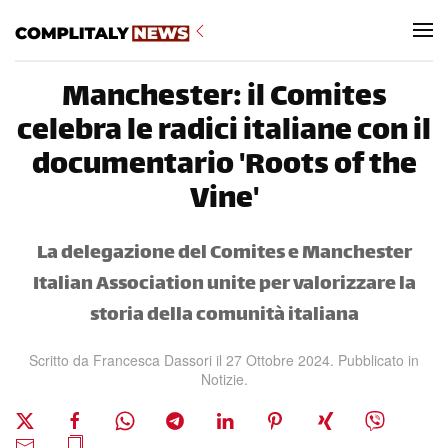
Skip to main content
Manchester: il Comites
celebra le radici italiane con il
documentario 'Roots of the
Vine'
La delegazione del Comites e Manchester
Italian Association unite per valorizzare la
storia della comunità italiana
Scritto da
Francesca Dassori
il
27 Ottobre 2024
. Pubblicato in
Notizie
.