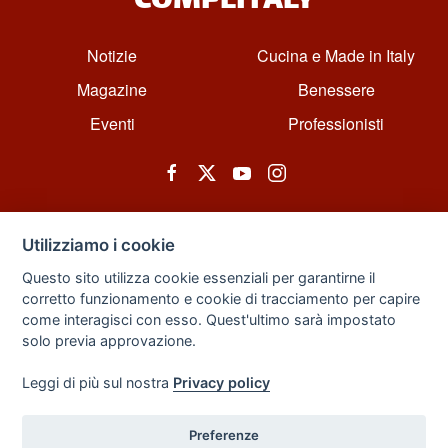
COMPLITALY
Notizie
Cucina e Made in Italy
Magazine
Benessere
Eventi
Professionisti
Utilizziamo i cookie
Questo sito utilizza cookie essenziali per garantirne il
corretto funzionamento e cookie di tracciamento per capire
© All rights reserved. Powered by Zarix Solution LTD, Forest House
come interagisci con esso. Quest'ultimo sarà impostato
Business Centre, 8 Gainsborough Road, London, England, E11 1HT.
solo previa approvazione.
Privacy Policy
|
Sitemap
Leggi di più sul nostra
Privacy policy
Preferenze