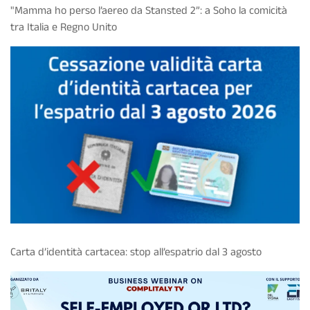
"Mamma ho perso l’aereo da Stansted 2”: a Soho la comicità
tra Italia e Regno Unito
Carta d’identità cartacea: stop all’espatrio dal 3 agosto