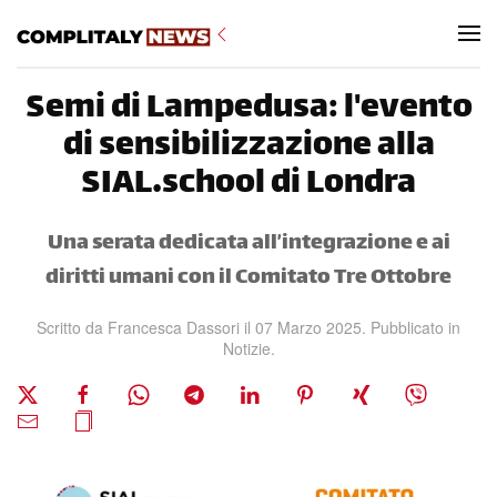
Skip to main content
Semi di Lampedusa: l'evento
di sensibilizzazione alla
SIAL.school di Londra
Una serata dedicata all’integrazione e ai
diritti umani con il Comitato Tre Ottobre
Scritto da
Francesca Dassori
il
07 Marzo 2025
. Pubblicato in
Notizie
.