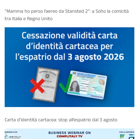
"Mamma ho perso l’aereo da Stansted 2”: a Soho la comicità
tra Italia e Regno Unito
Carta d’identità cartacea: stop all’espatrio dal 3 agosto