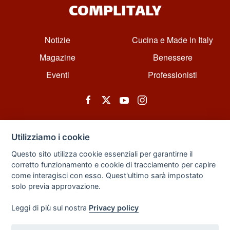
COMPLITALY
Notizie
Cucina e Made in Italy
Magazine
Benessere
Eventi
Professionisti
Utilizziamo i cookie
Questo sito utilizza cookie essenziali per garantirne il
corretto funzionamento e cookie di tracciamento per capire
© All rights reserved. Powered by Zarix Solution LTD, Forest House
come interagisci con esso. Quest'ultimo sarà impostato
Business Centre, 8 Gainsborough Road, London, England, E11 1HT.
solo previa approvazione.
Privacy Policy
|
Sitemap
Leggi di più sul nostra
Privacy policy