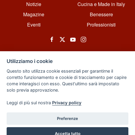
Notizie
Cucina e Made in Italy
Magazine
Benessere
Eventi
Professionisti
Utilizziamo i cookie
Questo sito utilizza cookie essenziali per garantirne il
corretto funzionamento e cookie di tracciamento per capire
© All rights reserved. Powered by Zarix Solution LTD, Forest House
come interagisci con esso. Quest'ultimo sarà impostato
Business Centre, 8 Gainsborough Road, London, England, E11 1HT.
solo previa approvazione.
Privacy Policy
|
Sitemap
Leggi di più sul nostra
Privacy policy
Preferenze
Back to Top
Accetta tutto