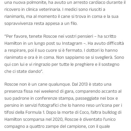
una nuova polmonite, ha avuto un arresto cardiaco durante il
ricovero in clinica veterinaria. I medici sono riusciti a
rianimarlo, ma al momento il cane si trova in coma e la sua
sopravvivenza resta appesa a un filo.
“Per favore, tenete Roscoe nei vostri pensieri – ha scritto
Hamilton in un lungo post su Instagram –. Ha avuto difficoltà
a respirare, poi il suo cuore si è fermato. I dottori lo hanno
rianimato e ora è in coma. Non sappiamo se si sveglierà. Sono
qui con lui e vi ringrazio per tutte le preghiere e il sostegno
che ci state dando”.
Roscoe non è un cane qualunque. Dal 2013 è stato una
presenza fissa nei weekend di gara, comparendo accanto al
suo padrone in conferenze stampa, passeggiate nei box e
persino in servizi fotografici che lo hanno reso un’icona per i
tifosi della Formula 1. Dopo la morte di Coco, l’altra bulldog di
Hamilton scomparsa nel 2020, Roscoe è diventato l’unico
compagno a quattro zampe del campione, con il quale