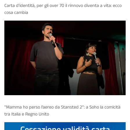
Carta d'identità, per gli over 70 il rinnovo diventa a vita: ecco
cosa cambia
"Mamma ho perso l’aereo da Stansted 2”: a Soho la comicità
tra Italia e Regno Unito