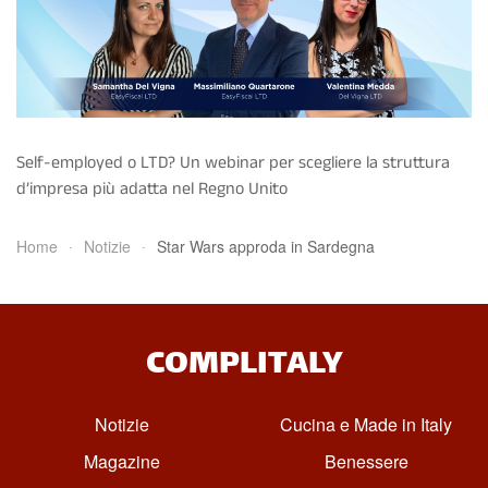
Self-employed o LTD? Un webinar per scegliere la struttura
d’impresa più adatta nel Regno Unito
Home
Notizie
Star Wars approda in Sardegna
COMPLITALY
Notizie
Cucina e Made in Italy
Magazine
Benessere