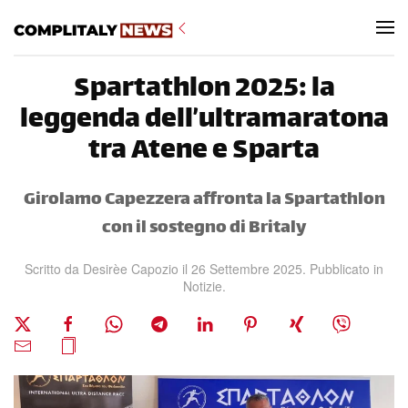
Skip to main content
Spartathlon 2025: la
leggenda dell’ultramaratona
tra Atene e Sparta
Girolamo Capezzera affronta la Spartathlon
con il sostegno di Britaly
Scritto da
Desirèe Capozio
il
26 Settembre 2025
. Pubblicato in
Notizie
.