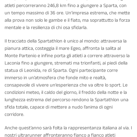
atleti percorreranno 246,8 km fino a giungere a Sparta, con
un tempo massimo di 36 ore. Un’impresa estrema, che mette
alla prova non solo le gambe e il fiato, ma soprattutto la forza
mentale e la resilienza di chi osa sfidarla.
Il tracciato della Spartathlon è unico al mondo: attraversa la
pianura attica, costeggia il mare Egeo, affronta la salita al
Monte Partenio e infine porta gli atleti a correre attraverso la
Laconia fino a giungere, stremati ma trionfanti, ai piedi della
statua di Leonida, re di Sparta. Ogni partecipante corre
immerso in un’atmosfera che fonde mito e realtà,
consapevole di vivere un’esperienza che va oltre lo sport. Le
condizioni meteo, il caldo del giorno, il freddo della notte e la
lunghezza estrema del percorso rendono la Spartathlon una
sfida totale, capace di mettere a nudo l’anima di ogni
corridore.
Anche quest’anno sarà folta la rappresentanza italiana al via. I
nostri ultrarunner affronteranno fianco a fianco atleti