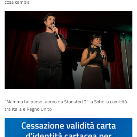
cosa cambia
"Mamma ho perso l’aereo da Stansted 2”: a Soho la comicità
tra Italia e Regno Unito