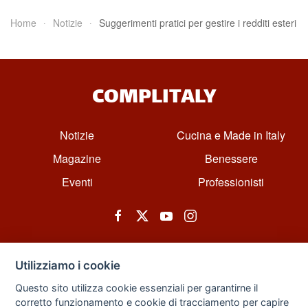
Home
Notizie
Suggerimenti pratici per gestire i redditi esteri
COMPLITALY
Notizie
Cucina e Made in Italy
Magazine
Benessere
Eventi
Professionisti
Utilizziamo i cookie
Questo sito utilizza cookie essenziali per garantirne il
corretto funzionamento e cookie di tracciamento per capire
© All rights reserved. Powered by Zarix Solution LTD, Forest House