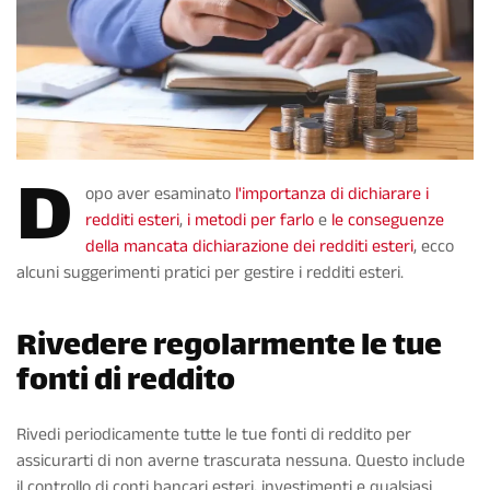
D
opo aver esaminato
l'importanza di dichiarare i
redditi esteri
,
i metodi per farlo
e
le conseguenze
della mancata dichiarazione dei redditi esteri
, ecco
alcuni suggerimenti pratici per gestire i redditi esteri.
Rivedere regolarmente le tue
fonti di reddito
Rivedi periodicamente tutte le tue fonti di reddito per
assicurarti di non averne trascurata nessuna. Questo include
il controllo di conti bancari esteri, investimenti e qualsiasi