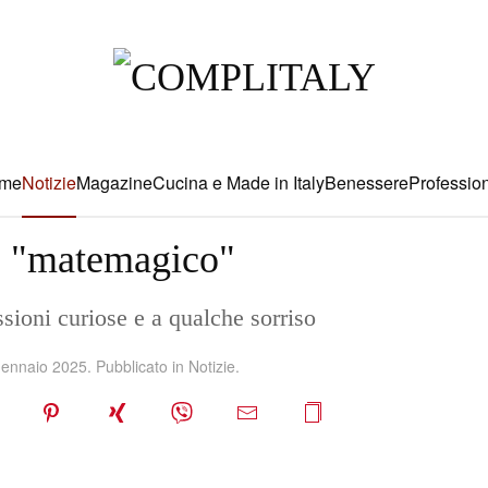
me
Notizie
Magazine
Cucina e Made in Italy
Benessere
Profession
o "matemagico"
ssioni curiose e a qualche sorriso
ennaio 2025
. Pubblicato in
Notizie
.